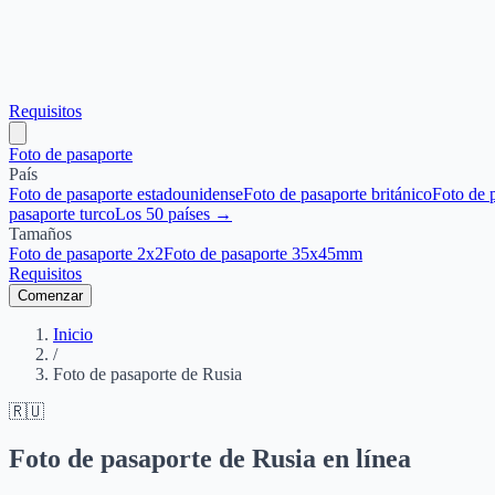
Requisitos
Foto de pasaporte
País
Foto de pasaporte estadounidense
Foto de pasaporte británico
Foto de 
pasaporte turco
Los 50 países →
Tamaños
Foto de pasaporte 2x2
Foto de pasaporte 35x45mm
Requisitos
Comenzar
Inicio
/
Foto de pasaporte de Rusia
🇷🇺
Foto de pasaporte de Rusia en línea