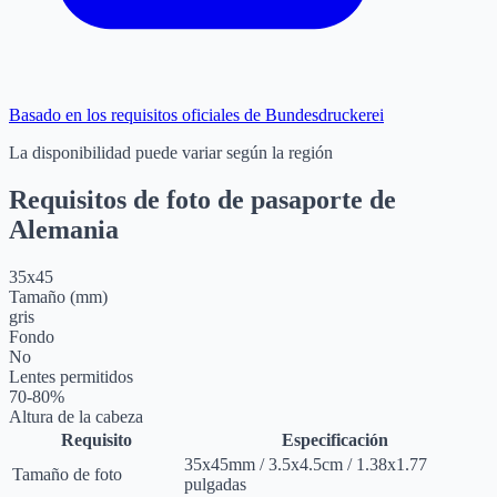
Basado en los requisitos oficiales de Bundesdruckerei
La disponibilidad puede variar según la región
Requisitos de foto de pasaporte de
Alemania
35
x
45
Tamaño (mm)
gris
Fondo
No
Lentes permitidos
70-80%
Altura de la cabeza
Requisito
Especificación
35
x
45
mm
/
3.5
x
4.5
cm
/
1.38
x
1.77
Tamaño de foto
pulgadas