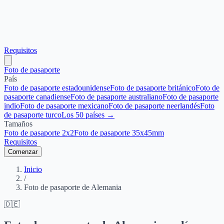
Requisitos
Foto de pasaporte
País
Foto de pasaporte estadounidense
Foto de pasaporte británico
Foto de
pasaporte canadiense
Foto de pasaporte australiano
Foto de pasaporte
indio
Foto de pasaporte mexicano
Foto de pasaporte neerlandés
Foto
de pasaporte turco
Los 50 países →
Tamaños
Foto de pasaporte 2x2
Foto de pasaporte 35x45mm
Requisitos
Comenzar
Inicio
/
Foto de pasaporte de Alemania
🇩🇪