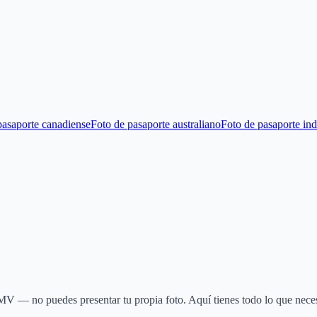
pasaporte canadiense
Foto de pasaporte australiano
Foto de pasaporte ind
V — no puedes presentar tu propia foto. Aquí tienes todo lo que necesit