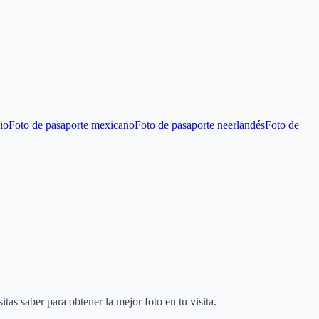
io
Foto de pasaporte mexicano
Foto de pasaporte neerlandés
Foto de
as saber para obtener la mejor foto en tu visita.