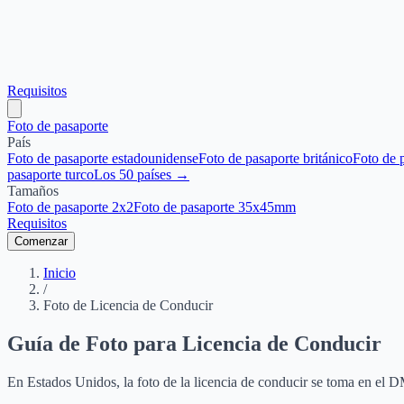
Requisitos
Foto de pasaporte
País
Foto de pasaporte estadounidense
Foto de pasaporte británico
Foto de 
pasaporte turco
Los 50 países →
Tamaños
Foto de pasaporte 2x2
Foto de pasaporte 35x45mm
Requisitos
Comenzar
Inicio
/
Foto de Licencia de Conducir
Guía de Foto para Licencia de Conducir
En Estados Unidos, la foto de la licencia de conducir se toma en el DM