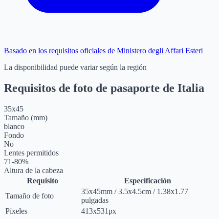
Basado en los requisitos oficiales de Ministero degli Affari Esteri
La disponibilidad puede variar según la región
Requisitos de foto de pasaporte de Italia
35
x
45
Tamaño (mm)
blanco
Fondo
No
Lentes permitidos
71-80%
Altura de la cabeza
Requisito
Especificación
35
x
45
mm
/
3.5
x
4.5
cm
/
1.38
x
1.77
Tamaño de foto
pulgadas
Píxeles
413x531px