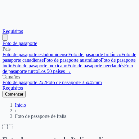
Requisitos
Foto de pasaporte
País
Foto de pasaporte estadounidense
Foto de pasaporte británico
Foto de
pasaporte canadiense
Foto de pasaporte australiano
Foto de pasaporte
indio
Foto de pasaporte mexicano
Foto de pasaporte neerlandés
Foto
de pasaporte turco
Los 50 países →
Tamaños
Foto de pasaporte 2x2
Foto de pasaporte 35x45mm
Requisitos
Comenzar
Inicio
/
Foto de pasaporte de Italia
🇮🇹