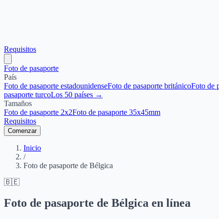
Requisitos
Foto de pasaporte
País
Foto de pasaporte estadounidense
Foto de pasaporte británico
Foto de 
pasaporte turco
Los 50 países →
Tamaños
Foto de pasaporte 2x2
Foto de pasaporte 35x45mm
Requisitos
Comenzar
Inicio
/
Foto de pasaporte de Bélgica
🇧🇪
Foto de pasaporte de Bélgica en línea