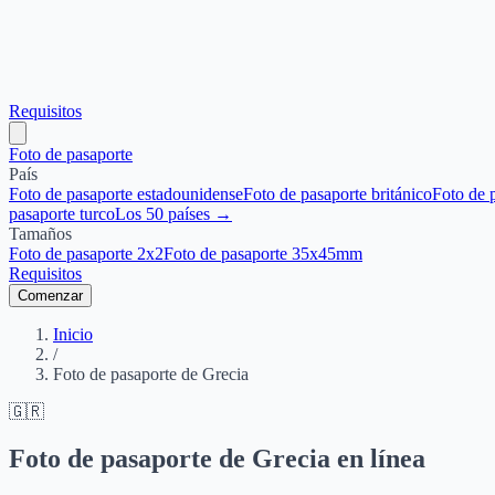
Requisitos
Foto de pasaporte
País
Foto de pasaporte estadounidense
Foto de pasaporte británico
Foto de 
pasaporte turco
Los 50 países →
Tamaños
Foto de pasaporte 2x2
Foto de pasaporte 35x45mm
Requisitos
Comenzar
Inicio
/
Foto de pasaporte de Grecia
🇬🇷
Foto de pasaporte de Grecia en línea