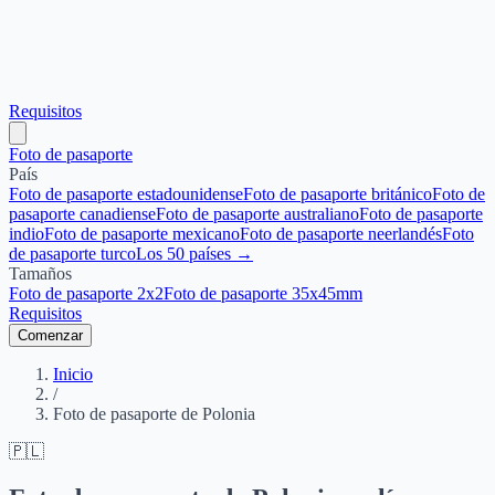
Requisitos
Foto de pasaporte
País
Foto de pasaporte estadounidense
Foto de pasaporte británico
Foto de
pasaporte canadiense
Foto de pasaporte australiano
Foto de pasaporte
indio
Foto de pasaporte mexicano
Foto de pasaporte neerlandés
Foto
de pasaporte turco
Los 50 países →
Tamaños
Foto de pasaporte 2x2
Foto de pasaporte 35x45mm
Requisitos
Comenzar
Inicio
/
Foto de pasaporte de Polonia
🇵🇱