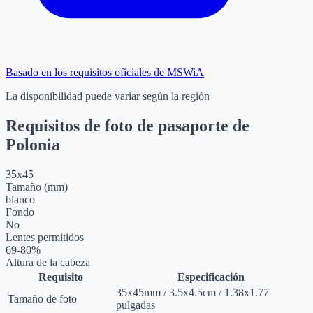
Basado en los requisitos oficiales de MSWiA
La disponibilidad puede variar según la región
Requisitos de foto de pasaporte de
Polonia
35
x
45
Tamaño (mm)
blanco
Fondo
No
Lentes permitidos
69-80%
Altura de la cabeza
Requisito
Especificación
35
x
45
mm
/
3.5
x
4.5
cm
/
1.38
x
1.77
Tamaño de foto
pulgadas