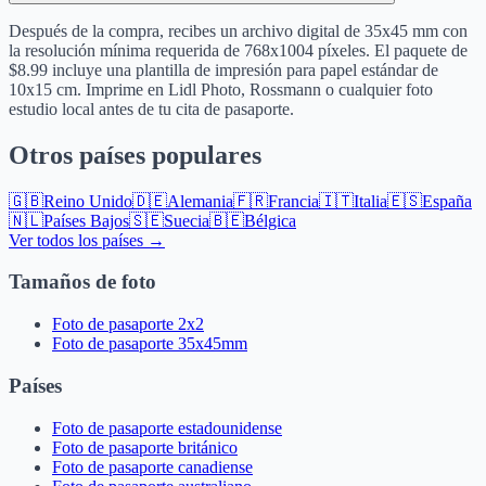
Después de la compra, recibes un archivo digital de 35x45 mm con
la resolución mínima requerida de 768x1004 píxeles. El paquete de
$8.99 incluye una plantilla de impresión para papel estándar de
10x15 cm. Imprime en Lidl Photo, Rossmann o cualquier foto
estudio local antes de tu cita de pasaporte.
Otros países populares
🇬🇧
Reino Unido
🇩🇪
Alemania
🇫🇷
Francia
🇮🇹
Italia
🇪🇸
España
🇳🇱
Países Bajos
🇸🇪
Suecia
🇧🇪
Bélgica
Ver todos los países →
Tamaños de foto
Foto de pasaporte 2x2
Foto de pasaporte 35x45mm
Países
Foto de pasaporte estadounidense
Foto de pasaporte británico
Foto de pasaporte canadiense