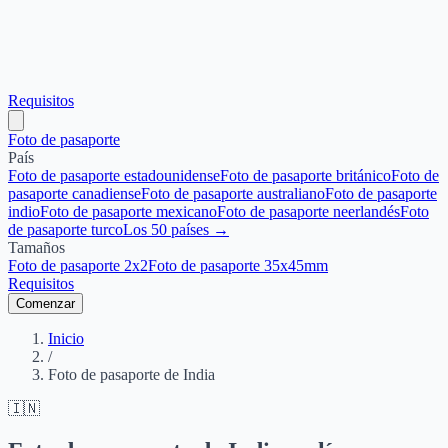
Requisitos
Foto de pasaporte
País
Foto de pasaporte estadounidense
Foto de pasaporte británico
Foto de
pasaporte canadiense
Foto de pasaporte australiano
Foto de pasaporte
indio
Foto de pasaporte mexicano
Foto de pasaporte neerlandés
Foto
de pasaporte turco
Los 50 países →
Tamaños
Foto de pasaporte 2x2
Foto de pasaporte 35x45mm
Requisitos
Comenzar
Inicio
/
Foto de pasaporte de India
🇮🇳