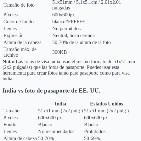
51
x
51
mm
/
5.1
x
5.1
cm
/
2.01
x
2.01
Tamaño de foto
pulgadas
Píxeles
600x600px
Color de fondo
blanco
#FFFFFF
Lentes
No permitidos
Expresión
Neutral, boca cerrada
Altura de la cabeza
50-70% de la altura de la foto
Tamaño máx. de
300KB
archivo
Nota:
Las fotos de visa india usan el mismo formato de 51x51 mm
(2x2 pulgadas) que las fotos de pasaporte. Puedes usar esta
herramienta para crear fotos tanto para pasaporte como para visa
india.
India vs foto de pasaporte de EE. UU.
India
Estados Unidos
Tamaño
51x51 mm (2x2 pulg.)
51x51 mm (2x2 pulg.)
Pixeles
600x600 px
600x600 px
Fondo
Blanco
Blanco
Lentes
No recomendados
Prohibidos
Altura de cabeza
50-70%
50-69%