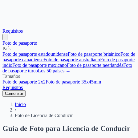
Requisitos
Foto de pasaporte
País
Foto de pasaporte estadounidense
Foto de pasaporte británico
Foto de
pasaporte canadiense
Foto de pasaporte australiano
Foto de pasaporte
indio
Foto de pasaporte mexicano
Foto de pasaporte neerlandés
Foto
de pasaporte turco
Los 50 países →
Tamaños
Foto de pasaporte 2x2
Foto de pasaporte 35x45mm
Requisitos
Comenzar
Inicio
/
Foto de Licencia de Conducir
Guía de Foto para Licencia de Conducir