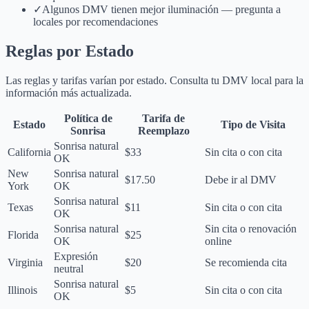
✓
Algunos DMV tienen mejor iluminación — pregunta a
locales por recomendaciones
Reglas por Estado
Las reglas y tarifas varían por estado. Consulta tu DMV local para la
información más actualizada.
Política de
Tarifa de
Estado
Tipo de Visita
Sonrisa
Reemplazo
Sonrisa natural
California
$33
Sin cita o con cita
OK
New
Sonrisa natural
$17.50
Debe ir al DMV
York
OK
Sonrisa natural
Texas
$11
Sin cita o con cita
OK
Sonrisa natural
Sin cita o renovación
Florida
$25
OK
online
Expresión
Virginia
$20
Se recomienda cita
neutral
Sonrisa natural
Illinois
$5
Sin cita o con cita
OK