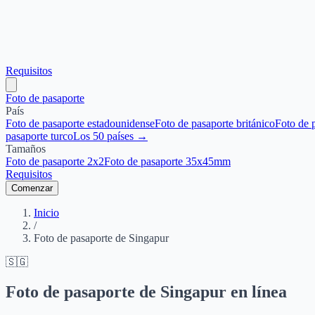
Requisitos
Foto de pasaporte
País
Foto de pasaporte estadounidense
Foto de pasaporte británico
Foto de 
pasaporte turco
Los 50 países →
Tamaños
Foto de pasaporte 2x2
Foto de pasaporte 35x45mm
Requisitos
Comenzar
Inicio
/
Foto de pasaporte de Singapur
🇸🇬
Foto de pasaporte de Singapur en línea