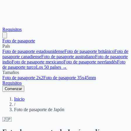
Requisitos
Foto de pasaporte
País
Foto de pasaporte estadounidense
Foto de pasaporte británico
Foto de
pasaporte canadiense
Foto de pasaporte australiano
Foto de pasaporte
indio
Foto de pasaporte mexicano
Foto de pasaporte neerlandés
Foto
de pasaporte turco
Los 50 países →
Tamaños
Foto de pasaporte 2x2
Foto de pasaporte 35x45mm
Requisitos
Comenzar
Inicio
/
Foto de pasaporte de Japón
🇯🇵