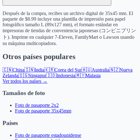
Después de la compra, recibes un archivo digital de 35x45 mm. El
paquete de $8.99 incluye una plantilla de impresión para papel
fotográfico tamaño L (89x127 mm), el formato estándar en
impresoras de tiendas de conveniencia japonesas (コンビニプリン
ト). Imprime en cualquier 7-Eleven, FamilyMart o Lawson usando
su máquina multicopiadora.
Otros países populares
🇨🇳
China
🇮🇳
India
🇰🇷
Corea del Sur
🇦🇺
Australia
🇳🇿
Nueva
Zelanda
🇸🇬
Singapur
🇮🇩
Indonesia
🇲🇾
Malasia
Ver todos los países →
Tamaños de foto
Foto de pasaporte 2x2
Foto de pasaporte 35x45mm
Países
Foto de pasaporte estadounidense