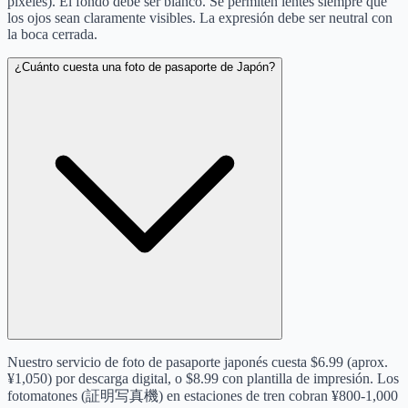
píxeles). El fondo debe ser blanco. Se permiten lentes siempre que
los ojos sean claramente visibles. La expresión debe ser neutral con
la boca cerrada.
¿Cuánto cuesta una foto de pasaporte de Japón?
Nuestro servicio de foto de pasaporte japonés cuesta $6.99 (aprox.
¥1,050) por descarga digital, o $8.99 con plantilla de impresión. Los
fotomatones (証明写真機) en estaciones de tren cobran ¥800-1,000