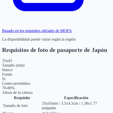
Basado en los requisitos oficiales de MOFA
La disponibilidad puede variar según la región
Requisitos de foto de pasaporte de Japón
35
x
45
Tamaño (mm)
blanco
Fondo
Sí
Lentes permitidos
70-80%
Altura de la cabeza
Requisito
Especificación
35
x
45
mm
/
3.5
x
4.5
cm
/
1.38
x
1.77
Tamaño de foto
pulgadas