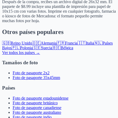
Después de la compra, recibes un archivo digital de 26x32 mm. El
paquete de $8.99 incluye una plantilla de impresión para papel de
10x15 cm con varias fotos. Imprime en cualquier fotografo, farmacia
o kiosco de fotos de Mercadona: el formato pequeño permite
muchas fotos por hoja.
Otros países populares
🇬🇧
Reino Unido
🇩🇪
Alemania
🇫🇷
Francia
🇮🇹
Italia
🇳🇱
Países
Bajos
🇵🇱
Polonia
🇸🇪
Suecia
🇧🇪
Bélgica
Ver todos los países →
Tamaños de foto
Foto de pasaporte 2x2
Foto de pasaporte 35x45mm
Países
Foto de pasaporte estadounidense
Foto de pasaporte británico
Foto de pasaporte canadiense
Foto de pasaporte australiano
Foto de pasaporte indio