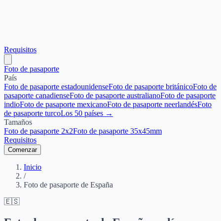
Requisitos
Foto de pasaporte
País
Foto de pasaporte estadounidense
Foto de pasaporte británico
Foto de
pasaporte canadiense
Foto de pasaporte australiano
Foto de pasaporte
indio
Foto de pasaporte mexicano
Foto de pasaporte neerlandés
Foto
de pasaporte turco
Los 50 países →
Tamaños
Foto de pasaporte 2x2
Foto de pasaporte 35x45mm
Requisitos
Comenzar
Inicio
/
Foto de pasaporte de España
🇪🇸