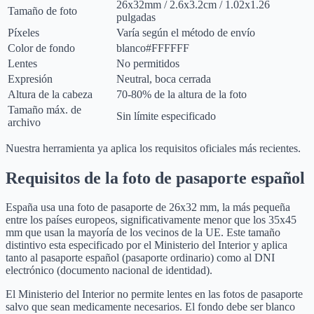
26
x
32
mm
/
2.6
x
3.2
cm
/
1.02
x
1.26
Tamaño de foto
pulgadas
Píxeles
Varía según el método de envío
Color de fondo
blanco
#FFFFFF
Lentes
No permitidos
Expresión
Neutral, boca cerrada
Altura de la cabeza
70-80% de la altura de la foto
Tamaño máx. de
Sin límite especificado
archivo
Nuestra herramienta ya aplica los requisitos oficiales más recientes.
Requisitos de la foto de pasaporte español
España usa una foto de pasaporte de 26x32 mm, la más pequeña
entre los países europeos, significativamente menor que los 35x45
mm que usan la mayoría de los vecinos de la UE. Este tamaño
distintivo esta especificado por el Ministerio del Interior y aplica
tanto al pasaporte español (pasaporte ordinario) como al DNI
electrónico (documento nacional de identidad).
El Ministerio del Interior no permite lentes en las fotos de pasaporte
salvo que sean medicamente necesarios. El fondo debe ser blanco