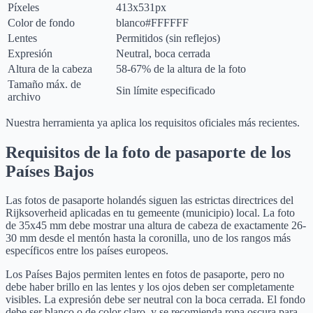
Píxeles
413x531px
Color de fondo
blanco
#FFFFFF
Lentes
Permitidos (sin reflejos)
Expresión
Neutral, boca cerrada
Altura de la cabeza
58-67% de la altura de la foto
Tamaño máx. de
Sin límite especificado
archivo
Nuestra herramienta ya aplica los requisitos oficiales más recientes.
Requisitos de la foto de pasaporte de los
Países Bajos
Las fotos de pasaporte holandés siguen las estrictas directrices del
Rijksoverheid aplicadas en tu gemeente (municipio) local. La foto
de 35x45 mm debe mostrar una altura de cabeza de exactamente 26-
30 mm desde el mentón hasta la coronilla, uno de los rangos más
específicos entre los países europeos.
Los Países Bajos permiten lentes en fotos de pasaporte, pero no
debe haber brillo en las lentes y los ojos deben ser completamente
visibles. La expresión debe ser neutral con la boca cerrada. El fondo
debe ser blanco o de color claro, y se recomienda ropa oscura para