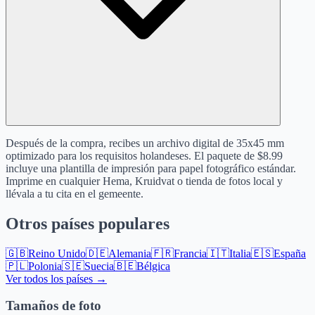
Después de la compra, recibes un archivo digital de 35x45 mm
optimizado para los requisitos holandeses. El paquete de $8.99
incluye una plantilla de impresión para papel fotográfico estándar.
Imprime en cualquier Hema, Kruidvat o tienda de fotos local y
llévala a tu cita en el gemeente.
Otros países populares
🇬🇧
Reino Unido
🇩🇪
Alemania
🇫🇷
Francia
🇮🇹
Italia
🇪🇸
España
🇵🇱
Polonia
🇸🇪
Suecia
🇧🇪
Bélgica
Ver todos los países →
Tamaños de foto