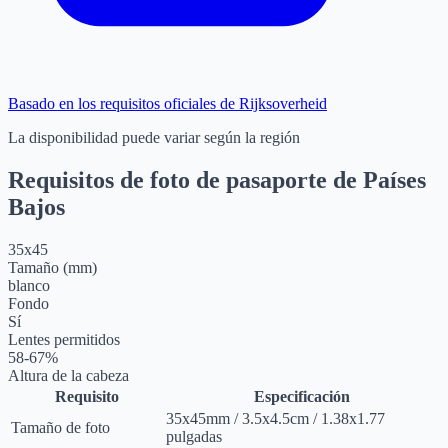
Basado en los requisitos oficiales de Rijksoverheid
La disponibilidad puede variar según la región
Requisitos de foto de pasaporte de Países
Bajos
35
x
45
Tamaño (mm)
blanco
Fondo
Sí
Lentes permitidos
58-67%
Altura de la cabeza
Requisito
Especificación
35
x
45
mm
/
3.5
x
4.5
cm
/
1.38
x
1.77
Tamaño de foto
pulgadas