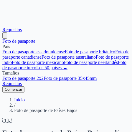
Requisitos
Foto de pasaporte
País
Foto de pasaporte estadounidense
Foto de pasaporte británico
Foto de
pasaporte canadiense
Foto de pasaporte australiano
Foto de pasaporte
indio
Foto de pasaporte mexicano
Foto de pasaporte neerlandés
Foto
de pasaporte turco
Los 50 países →
Tamaños
Foto de pasaporte 2x2
Foto de pasaporte 35x45mm
Requisitos
Comenzar
Inicio
/
Foto de pasaporte de Países Bajos
🇳🇱