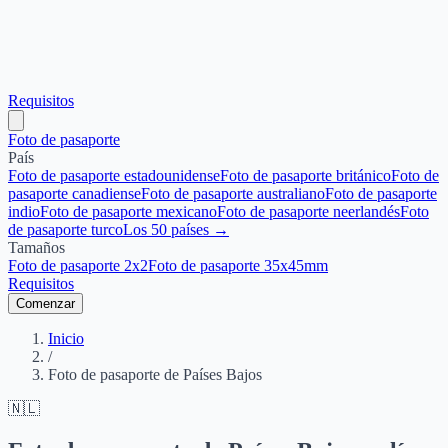
Requisitos
Foto de pasaporte
País
Foto de pasaporte estadounidense
Foto de pasaporte británico
Foto de
pasaporte canadiense
Foto de pasaporte australiano
Foto de pasaporte
indio
Foto de pasaporte mexicano
Foto de pasaporte neerlandés
Foto
de pasaporte turco
Los 50 países →
Tamaños
Foto de pasaporte 2x2
Foto de pasaporte 35x45mm
Requisitos
Comenzar
Inicio
/
Foto de pasaporte de Países Bajos
🇳🇱