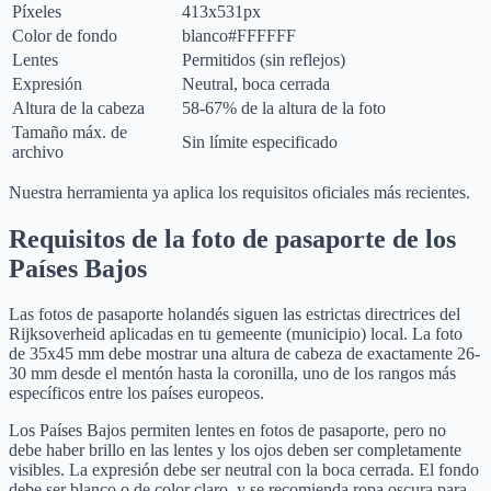
Píxeles
413x531px
Color de fondo
blanco
#FFFFFF
Lentes
Permitidos (sin reflejos)
Expresión
Neutral, boca cerrada
Altura de la cabeza
58-67% de la altura de la foto
Tamaño máx. de
Sin límite especificado
archivo
Nuestra herramienta ya aplica los requisitos oficiales más recientes.
Requisitos de la foto de pasaporte de los
Países Bajos
Las fotos de pasaporte holandés siguen las estrictas directrices del
Rijksoverheid aplicadas en tu gemeente (municipio) local. La foto
de 35x45 mm debe mostrar una altura de cabeza de exactamente 26-
30 mm desde el mentón hasta la coronilla, uno de los rangos más
específicos entre los países europeos.
Los Países Bajos permiten lentes en fotos de pasaporte, pero no
debe haber brillo en las lentes y los ojos deben ser completamente
visibles. La expresión debe ser neutral con la boca cerrada. El fondo
debe ser blanco o de color claro, y se recomienda ropa oscura para