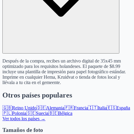
Después de la compra, recibes un archivo digital de 35x45 mm
optimizado para los requisitos holandeses. El paquete de $8.99
incluye una plantilla de impresión para papel fotográfico estándar.
Imprime en cualquier Hema, Kruidvat o tienda de fotos local y
llévala a tu cita en el gemeente.
Otros países populares
🇬🇧
Reino Unido
🇩🇪
Alemania
🇫🇷
Francia
🇮🇹
Italia
🇪🇸
España
🇵🇱
Polonia
🇸🇪
Suecia
🇧🇪
Bélgica
Ver todos los países →
Tamaños de foto