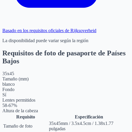
Basado en los requisitos oficiales de Rijksoverheid
La disponibilidad puede variar según la región
Requisitos de foto de pasaporte de Países
Bajos
35
x
45
Tamaño (mm)
blanco
Fondo
Sí
Lentes permitidos
58-67%
Altura de la cabeza
Requisito
Especificación
35
x
45
mm
/
3.5
x
4.5
cm
/
1.38
x
1.77
Tamaño de foto
pulgadas