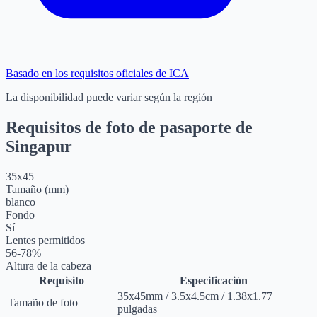
Basado en los requisitos oficiales de ICA
La disponibilidad puede variar según la región
Requisitos de foto de pasaporte de
Singapur
35
x
45
Tamaño (mm)
blanco
Fondo
Sí
Lentes permitidos
56-78%
Altura de la cabeza
Requisito
Especificación
35
x
45
mm
/
3.5
x
4.5
cm
/
1.38
x
1.77
Tamaño de foto
pulgadas