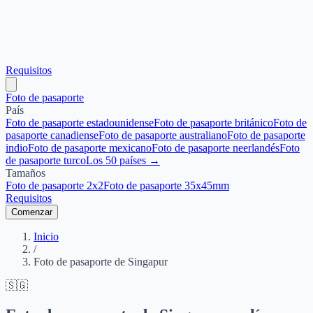
Requisitos
Foto de pasaporte
País
Foto de pasaporte estadounidense
Foto de pasaporte británico
Foto de
pasaporte canadiense
Foto de pasaporte australiano
Foto de pasaporte
indio
Foto de pasaporte mexicano
Foto de pasaporte neerlandés
Foto
de pasaporte turco
Los 50 países →
Tamaños
Foto de pasaporte 2x2
Foto de pasaporte 35x45mm
Requisitos
Comenzar
Inicio
/
Foto de pasaporte de Singapur
🇸🇬